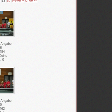
8
19
20
Weiter »
Ende »»
e Angabe
66
484
 Keine
: 0
e Angabe
50
462