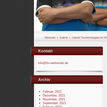
Startseite
Galerie
Leipold Tischtennisgala mit Tim
Kontakt
info@ttv-weiterode.de
Archiv
Februar, 2022
Dezember, 2021
November, 2021
September, 2021
Februar, 2019