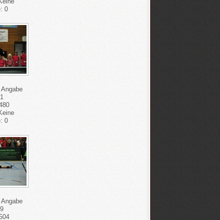
 Keine
: 0
e Angabe
81
480
 Keine
: 0
e Angabe
89
504