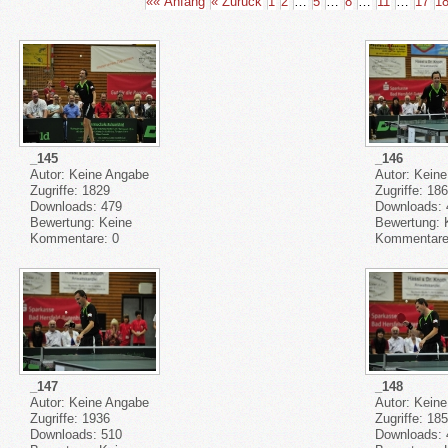
«« Anfang
« Zurück
1
2
…
5
…
8
…
11
…
17
1
_145
_146
Autor: Keine Angabe
Autor: Kein
Zugriffe: 1829
Zugriffe: 18
Downloads: 479
Downloads: 
Bewertung: Keine
Bewertung:
Kommentare: 0
Kommentare
_147
_148
Autor: Keine Angabe
Autor: Kein
Zugriffe: 1936
Zugriffe: 18
Downloads: 510
Downloads: 