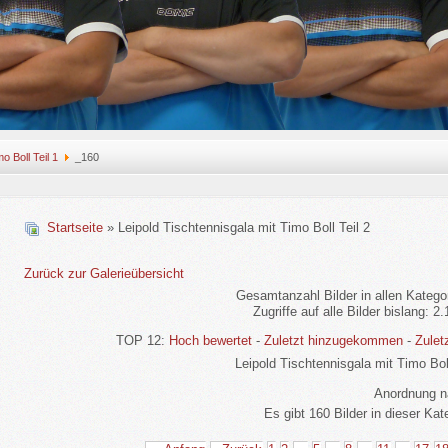
o Boll Teil 1
_160
Startseite
» Leipold Tischtennisgala mit Timo Boll Teil 2
Zurück zur Galerieübersicht
Gesamtanzahl Bilder in allen Katego
Zugriffe auf alle Bilder bislang: 2
TOP 12:
Hoch bewertet
-
Zuletzt hinzugekommen
-
Zulet
Leipold Tischtennisgala mit Timo Boll
Anordnung 
Es gibt 160 Bilder in dieser Kat