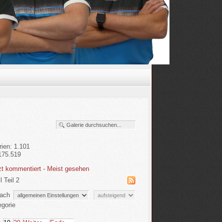
rien: 1.101
.175.519
zt kommentiert
-
Meist gesehen
 Teil 2
nach
egorie