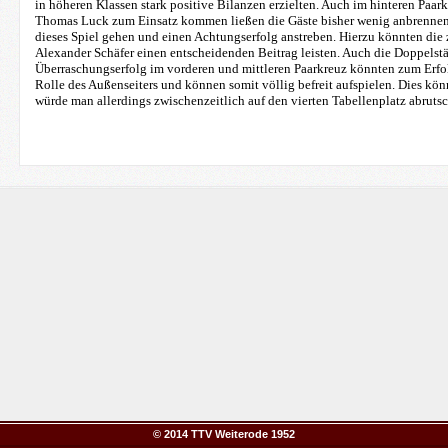
in höheren Klassen stark positive Bilanzen erzielten. Auch im hinteren Paar
Thomas Luck zum Einsatz kommen ließen die Gäste bisher wenig anbrennen.
dieses Spiel gehen und einen Achtungserfolg anstreben. Hierzu könnten die 
Alexander Schäfer einen entscheidenden Beitrag leisten. Auch die Doppelstä
Überraschungserfolg im vorderen und mittleren Paarkreuz könnten zum Erfo
Rolle des Außenseiters und können somit völlig befreit aufspielen. Dies könnt
würde man allerdings zwischenzeitlich auf den vierten Tabellenplatz abruts
© 2014 TTV Weiterode 1952